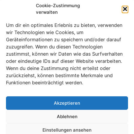
schlägt Tschechien 3:0 und
Cookie-Zustimmung
verwalten
führt Gruppe A an
Um dir ein optimales Erlebnis zu bieten, verwenden
wir Technologien wie Cookies, um
Geräteinformationen zu speichern und/oder darauf
zuzugreifen. Wenn du diesen Technologien
zustimmst, können wir Daten wie das Surfverhalten
oder eindeutige IDs auf dieser Website verarbeiten.
Wenn du deine Zustimmung nicht erteilst oder
zurückziehst, können bestimmte Merkmale und
Funktionen beeinträchtigt werden.
Akzeptieren
Mexikos makellose WM-Serie, bei der jeder Gegner
ausgeschaltet wurde, steht vor dem ultimativen Test
Ablehnen
gegen Schottland – doch kann die Perfektion andauern?
Einstellungen ansehen