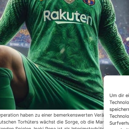
Um dir e
Technolo
speicher
peration haben zu einer bemerkenswerten Veränderung in d
Technolo
tschen Torhüters wächst die Sorge, ob die Mannschaft in d
Surfverh
enden Spielen. Inaki Pena ist als Interimstorhüter eingespr