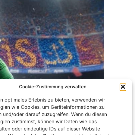
Cookie-Zustimmung verwalten
in optimales Erlebnis zu bieten, verwenden wir
gien wie Cookies, um Geräteinformationen zu
n und/oder darauf zuzugreifen. Wenn du diesen
er Torhütersituation des FC Barcelona
gien zustimmst, können wir Daten wie das
er Lage ist, eine solide Abwehr
alten oder eindeutige IDs auf dieser Website
ungen und hat trotz der schwierigen […]