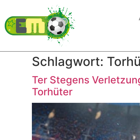
Schlagwort:
Torhü
Ter Stegens Verletzun
Torhüter