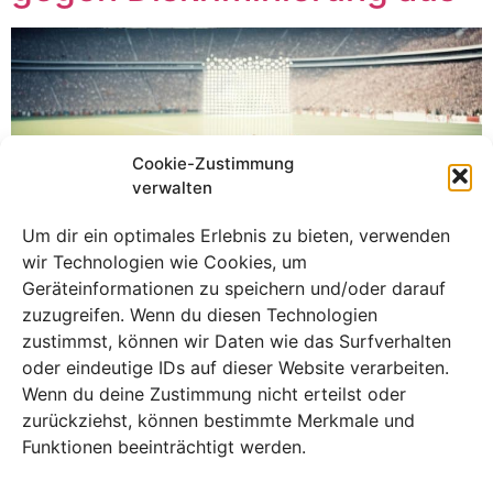
Cookie-Zustimmung
verwalten
Um dir ein optimales Erlebnis zu bieten, verwenden
wir Technologien wie Cookies, um
Geräteinformationen zu speichern und/oder darauf
zuzugreifen. Wenn du diesen Technologien
zustimmst, können wir Daten wie das Surfverhalten
oder eindeutige IDs auf dieser Website verarbeiten.
Julian Nagelsmann ist ein entschiedener Gegner von
Wenn du deine Zustimmung nicht erteilst oder
Diskriminierung und sieht Spaltung und Vorurteile als
zurückziehst, können bestimmte Merkmale und
unnötige Hindernisse in der Welt des Fußballs. Als eine
Funktionen beeinträchtigt werden.
umstrittene WDR-Umfrage den Wunsch nach einer
‚weißeren‘ Nationalmannschaft suggerierte, bezeichnete