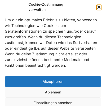
führt makelloses Brasilien
Cookie-Zustimmung
verwalten
über Schottland
Um dir ein optimales Erlebnis zu bieten, verwenden
wir Technologien wie Cookies, um
Geräteinformationen zu speichern und/oder darauf
zuzugreifen. Wenn du diesen Technologien
zustimmst, können wir Daten wie das Surfverhalten
oder eindeutige IDs auf dieser Website verarbeiten.
Wenn du deine Zustimmung nicht erteilst oder
zurückziehst, können bestimmte Merkmale und
Funktionen beeinträchtigt werden.
Akzeptieren
In einer Nacht, in der Vinícius Jr. Schottlands Abwehr
zweimal bloßstellte, lässt Brasiliens gnadenlose
Ablehnen
Vorstellung eine brennende Frage unbeantwortet.
Einstellungen ansehen