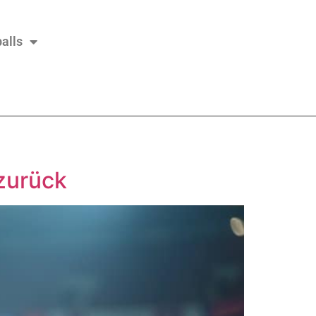
alls
zurück