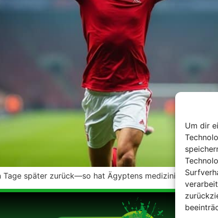
Um dir e
Technolo
speicher
Technolo
Surfverh
h Tage später zurück—so hat Ägyptens medizinisches Team 
verarbei
zurückzi
beeinträ