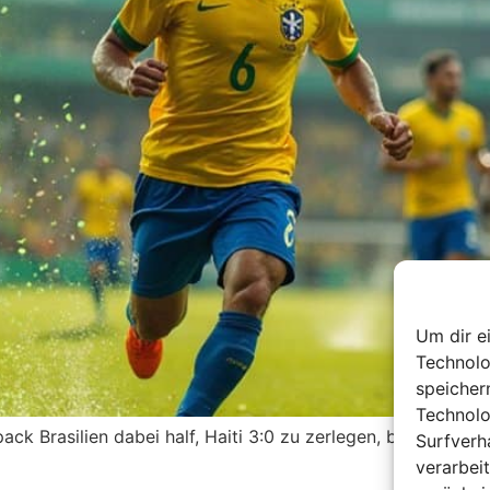
Um dir e
Technolo
speicher
Technolo
Brasilien dabei half, Haiti 3:0 zu zerlegen, bleiben Frage
Surfverh
verarbei