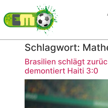
Schlagwort:
Math
Brasilien schlägt zur
demontiert Haiti 3:0