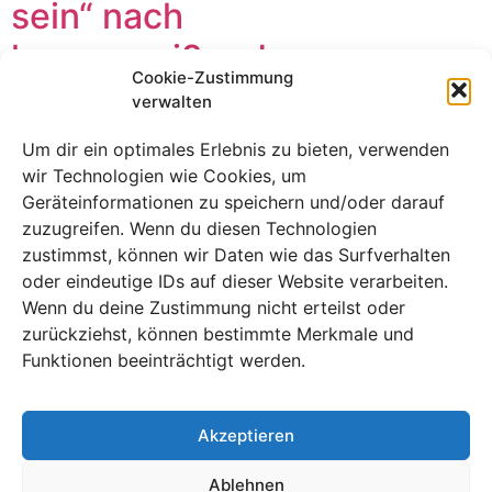
sein“ nach
herzzerreißendem
Cookie-Zustimmung
Beinbruch
verwalten
Um dir ein optimales Erlebnis zu bieten, verwenden
wir Technologien wie Cookies, um
Geräteinformationen zu speichern und/oder darauf
zuzugreifen. Wenn du diesen Technologien
zustimmst, können wir Daten wie das Surfverhalten
oder eindeutige IDs auf dieser Website verarbeiten.
Wenn du deine Zustimmung nicht erteilst oder
zurückziehst, können bestimmte Merkmale und
Funktionen beeinträchtigt werden.
Niemand erholt sich über Nacht von einem
Akzeptieren
zertrümmerten Schien- und Wadenbein – was bedeutet
also Konés kühnes Versprechen, „bald zurück zu sein“,
Ablehnen