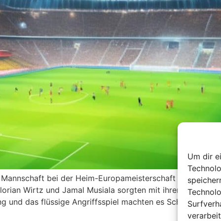
Um dir e
Technolo
n Mannschaft bei der Heim-Europameisterschaft gegen Scho
speicher
rian Wirtz und Jamal Musiala sorgten mit ihren frühen Tor
Technolo
ng und das flüssige Angriffsspiel machten es Schottland sc
Surfverh
verarbei