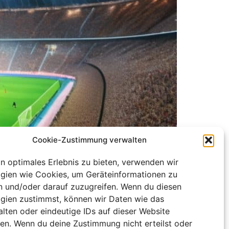
Cookie-Zustimmung verwalten
in optimales Erlebnis zu bieten, verwenden wir
gien wie Cookies, um Geräteinformationen zu
ttland zeugte von einer durchdachten
n und/oder darauf zuzugreifen. Wenn du diesen
en für die Vorentscheidung, Kai Havertz
gien zustimmst, können wir Daten wie das
hwer, mitzuhalten. Die späten Tore von
alten oder eindeutige IDs auf dieser Website
ten. Wenn du deine Zustimmung nicht erteilst oder