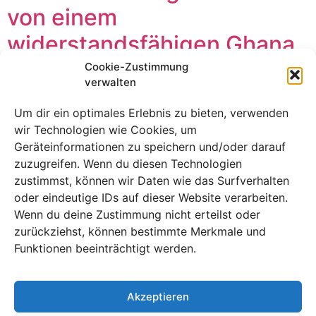
von einem
widerstandsfähigen Ghana
in Gruppe L zu einem 0:0-
Cookie-Zustimmung
verwalten
Unentschieden gezwungen
Um dir ein optimales Erlebnis zu bieten, verwenden
wir Technologien wie Cookies, um
Geräteinformationen zu speichern und/oder darauf
zuzugreifen. Wenn du diesen Technologien
zustimmst, können wir Daten wie das Surfverhalten
oder eindeutige IDs auf dieser Website verarbeiten.
Wenn du deine Zustimmung nicht erteilst oder
zurückziehst, können bestimmte Merkmale und
Funktionen beeinträchtigt werden.
Akzeptieren
Trotz 42 Schüssen und unerbittlichem Druck konnte