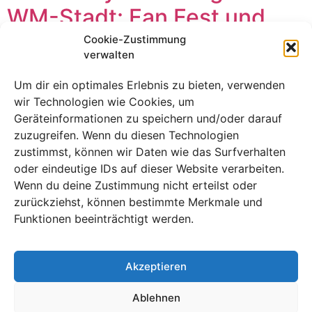
WM-Stadt: Fan Fest und
Fußballkultur wecken
Cookie-Zustimmung
verwalten
Begeisterung
Um dir ein optimales Erlebnis zu bieten, verwenden
wir Technologien wie Cookies, um
Geräteinformationen zu speichern und/oder darauf
zuzugreifen. Wenn du diesen Technologien
zustimmst, können wir Daten wie das Surfverhalten
oder eindeutige IDs auf dieser Website verarbeiten.
Wenn du deine Zustimmung nicht erteilst oder
zurückziehst, können bestimmte Merkmale und
Funktionen beeinträchtigt werden.
Akzeptieren
Eine Rivalität, eine Stadt, ein Fan Fest – warum
Monterrey still und leise beweist, dass es auf der
Ablehnen
größten Bühne des Fußballs mitspielt.