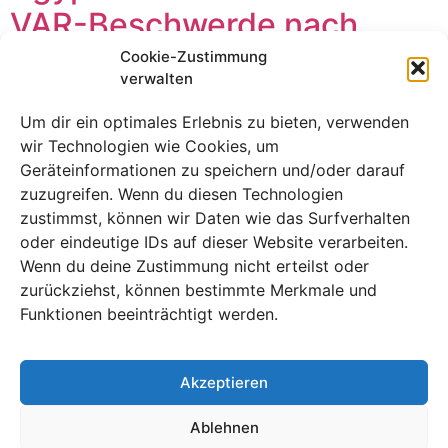
VAR-Beschwerde nach
dramatischer Niederlage
Cookie-Zustimmung
verwalten
gegen Argentinien ein
Um dir ein optimales Erlebnis zu bieten, verwenden
wir Technologien wie Cookies, um
Geräteinformationen zu speichern und/oder darauf
zuzugreifen. Wenn du diesen Technologien
zustimmst, können wir Daten wie das Surfverhalten
oder eindeutige IDs auf dieser Website verarbeiten.
Wenn du deine Zustimmung nicht erteilst oder
zurückziehst, können bestimmte Merkmale und
Funktionen beeinträchtigt werden.
Akzeptieren
Schiedsrichter stritten über ein umstrittenes Foul und ein
nicht anerkanntes Tor – nun eskaliert Ägypten den
Ablehnen
Streit, doch wird die FIFA tatsächlich zuhören?