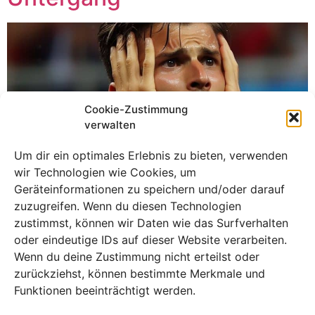
Cookie-Zustimmung
verwalten
Um dir ein optimales Erlebnis zu bieten, verwenden
wir Technologien wie Cookies, um
Geräteinformationen zu speichern und/oder darauf
zuzugreifen. Wenn du diesen Technologien
zustimmst, können wir Daten wie das Surfverhalten
oder eindeutige IDs auf dieser Website verarbeiten.
Bei der überraschenden 2:3-Niederlage gegen die Türkei
Wenn du deine Zustimmung nicht erteilst oder
in einem Freundschaftsspiel offenbarte die deutsche
zurückziehst, können bestimmte Merkmale und
Nationalmannschaft erhebliche Schwächen in der
Funktionen beeinträchtigt werden.
Abwehr und sorgte mit einer umstrittenen
Elfmeterentscheidung für Aufsehen. Diese Niederlage