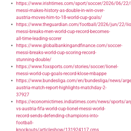
https://www.irishtimes.com/sport/soccer/2026/06/22/l
messi-makes-history-as-double-in-win-over-
austria-moves-him-to-18-world-cup-goals/
https://www.theguardian.com/football/2026/jun/22/lio
messi-breaks-men-world-cup-record-becomes-
all-time-leading-scorer
https://www.globalbankingandfinance.com/soccer-
messi-breaks-world-cup-scoring-record-
stunning-double/
https://www.foxsports.com/stories/soccer/lionel-
messi-world-cup-goals-record-klose-mbappe
https://www.bundesliga.com/en/bundesliga/news/arge
austria-match-report-highlights-matchday-2-
37927
https://economictimes.indiatimes.com/news/sports/ar
vs-austria-fifa-world-cup-lionel-messi-world-
record-sends-defending-champions-into-
football-
knockouts/articleshow/131924117.cms