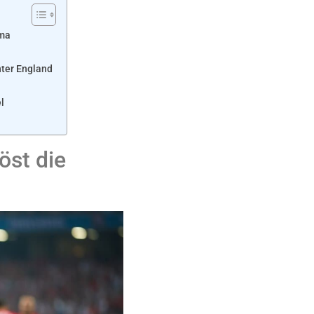
ama
nter England
l
öst die