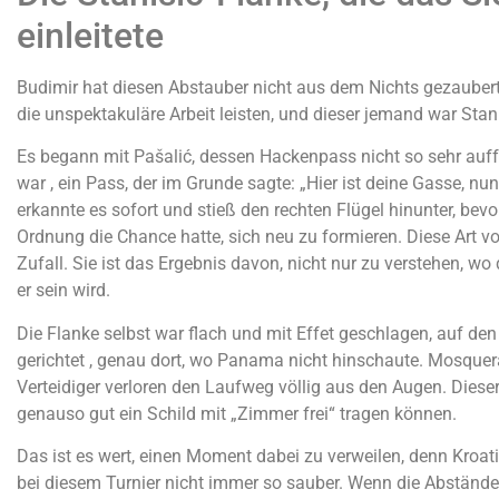
einleitete
Budimir hat diesen Abstauber nicht aus dem Nichts gezauber
die unspektakuläre Arbeit leisten, und dieser jemand war Stani
Es begann mit Pašalić, dessen Hackenpass nicht so sehr auffä
war , ein Pass, der im Grunde sagte: „Hier ist deine Gasse, nun
erkannte es sofort und stieß den rechten Flügel hinunter, be
Ordnung die Chance hatte, sich neu zu formieren. Diese Art von
Zufall. Sie ist das Ergebnis davon, nicht nur zu verstehen, wo 
er sein wird.
Die Flanke selbst war flach und mit Effet geschlagen, auf de
gerichtet , genau dort, wo Panama nicht hinschaute. Mosquer
Verteidiger verloren den Laufweg völlig aus den Augen. Dieser
genauso gut ein Schild mit „Zimmer frei“ tragen können.
Das ist es wert, einen Moment dabei zu verweilen, denn Kroa
bei diesem Turnier nicht immer so sauber. Wenn die Abständ