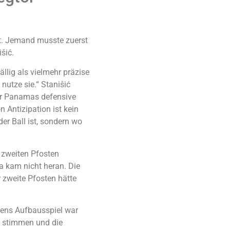
t. Jemand musste zuerst
šić.
llig als vielmehr präzise
 nutze sie.“ Stanišić
vor Panamas defensive
 Antizipation ist kein
der Ball ist, sondern wo
n zweiten Pfosten
a kam nicht heran. Die
 zweite Pfosten hätte
tiens Aufbausspiel war
e stimmen und die