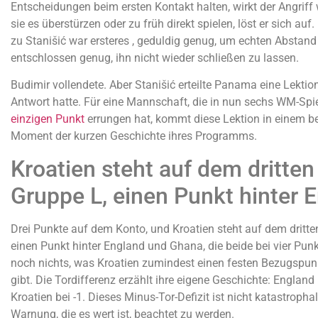
Entscheidungen beim ersten Kontakt halten, wirkt der Angriff 
sie es überstürzen oder zu früh direkt spielen, löst er sich au
zu Stanišić war ersteres , geduldig genug, um echten Abstand
entschlossen genug, ihn nicht wieder schließen zu lassen.
Budimir vollendete. Aber Stanišić erteilte Panama eine Lektion
Antwort hatte. Für eine Mannschaft, die in nun sechs WM-Spi
einzigen Punkt
errungen hat, kommt diese Lektion in einem b
Moment der kurzen Geschichte ihres Programms.
Kroatien steht auf dem dritten 
Gruppe L, einen Punkt hinter 
Drei Punkte auf dem Konto, und Kroatien steht auf dem dritten
einen Punkt hinter England und Ghana, die beide bei vier Pun
noch nichts, was Kroatien zumindest einen festen Bezugspun
gibt. Die Tordifferenz erzählt ihre eigene Geschichte: England
Kroatien bei -1. Dieses Minus-Tor-Defizit ist nicht katastrophal, 
Warnung, die es wert ist, beachtet zu werden.