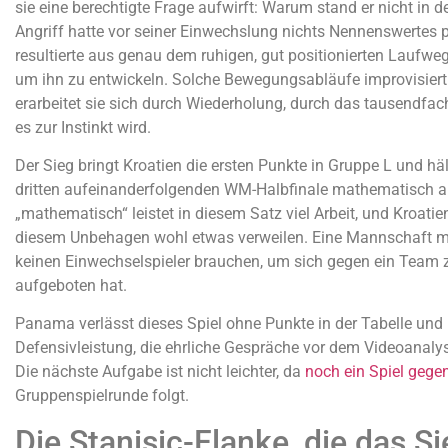
sie eine berechtigte Frage aufwirft: Warum stand er nicht in de
Angriff hatte vor seiner Einwechslung nichts Nennenswertes p
resultierte aus genau dem ruhigen, gut positionierten Laufwe
um ihn zu entwickeln. Solche Bewegungsabläufe improvisier
erarbeitet sie sich durch Wiederholung, durch das tausendfach
es zur Instinkt wird.
Der Sieg bringt Kroatien die ersten Punkte in Gruppe L und hä
dritten aufeinanderfolgenden WM-Halbfinale mathematisch 
„mathematisch“ leistet in diesem Satz viel Arbeit, und Kroatie
diesem Unbehagen wohl etwas verweilen. Eine Mannschaft mit
keinen Einwechselspieler brauchen, um sich gegen ein Team 
aufgeboten hat.
Panama verlässt dieses Spiel ohne Punkte in der Tabelle und 
Defensivleistung, die ehrliche Gespräche vor dem Videoanalys
Die nächste Aufgabe ist nicht leichter, da
noch ein Spiel gege
Gruppenspielrunde folgt.
Die Stanisic-Flanke, die das Si