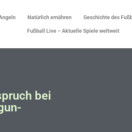
Angeln
Natürlich ernähren
Geschichte des Fußb
Fußball Live – Aktuelle Spiele weltweit
nspruch bei
gun-