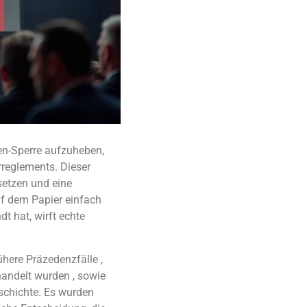
en-Sperre aufzuheben,
arreglements. Dieser
setzen und eine
uf dem Papier einfach
t hat, wirft echte
ühere Präzedenzfälle ,
handelt wurden , sowie
schichte. Es wurden