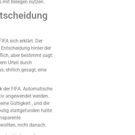
s mit Belegen nutzen.
ntscheidung
IFA sich erklärt. Der
 Entscheidung hinter der
flich, aber bestimmt sagt:
em Urteil durch
s, ehrlich gesagt, eine
rk der FIFA. Automatische
ktiv angewendet werden.
eine Gültigkeit , und die
utig stattgefunden hatte.
ansparente
wollten, nicht danach.