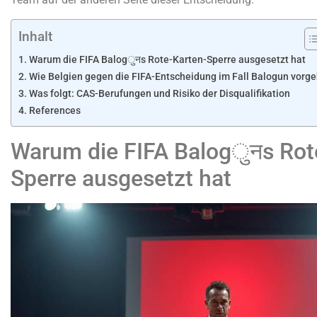
Inhalt
Warum die FIFA Balogुनs Rote-Karten-Sperre ausgesetzt hat
Wie Belgien gegen die FIFA-Entscheidung im Fall Balogun vorge
Was folgt: CAS-Berufungen und Risiko der Disqualifikation
References
Warum die FIFA Balogुनs Rot
Sperre ausgesetzt hat