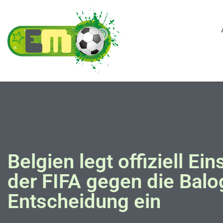
Belgien legt offiziell Ei
der FIFA gegen die Balo
Entscheidung ein