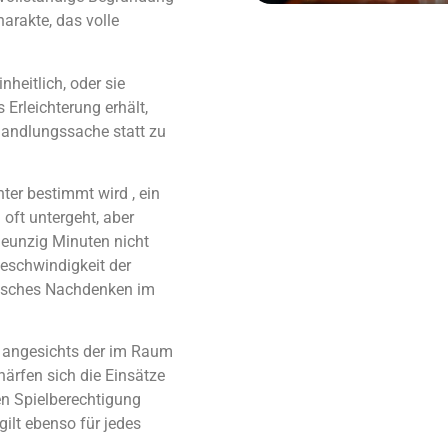
narakte, das volle
nheitlich, oder sie
Erleichterung erhält,
rhandlungssache statt zu
ter bestimmt wird , ein
oft untergeht, aber
neunzig Minuten nicht
Geschwindigkeit der
atisches Nachdenken im
nd angesichts der im Raum
ärfen sich die Einsätze
len Spielberechtigung
ilt ebenso für jedes